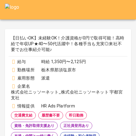
【日払いOK】未経験OK！介護資格が0円で取得可能！高時
給で年収UP★40〜50代活躍中！各種手当も充実◎来社不
要でお仕事紹介可能♪
給与
時給 1,350円〜2,125円
勤務場所
栃木県那須塩原市
雇用形態
派遣
企業名
株式会社ニッソーネット_株式会社ニッソーネット 宇都宮
支社
情報提供
HR Ads Platform
交通費支給
履歴書不要
即日勤務
資格・免許取得支援あり
正社員登用あり