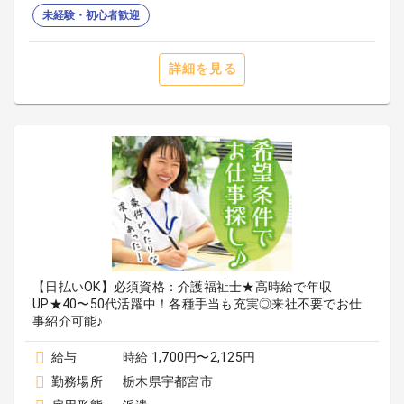
未経験・初心者歓迎
詳細を見る
【日払いOK】必須資格：介護福祉士★高時給で年収
UP★40〜50代活躍中！各種手当も充実◎来社不要でお仕
事紹介可能♪
給与
時給 1,700円〜2,125円
勤務場所
栃木県宇都宮市