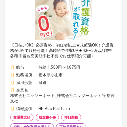
【日払いOK】必須資格：初任者以上★未経験OK！介護資
格が0円で取得可能！高時給で年収UP★40〜50代活躍中！
各種手当も充実◎来社不要でお仕事紹介可能♪
給与
時給 1,500円〜1,875円
勤務場所
栃木県小山市
雇用形態
派遣
企業名
株式会社ニッソーネット_株式会社ニッソーネット 宇都宮
支社
情報提供
HR Ads Platform
交通費支給
履歴書不要
即日勤務