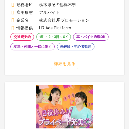
勤務場所
栃木県その他栃木県
雇用形態
アルバイト
企業名
株式会社JPプロモーション
情報提供
HR Ads Platform
交通費支給
週1・2・3日～OK
車・バイク通勤OK
友達・仲間と一緒に働く
未経験・初心者歓迎
詳細を見る