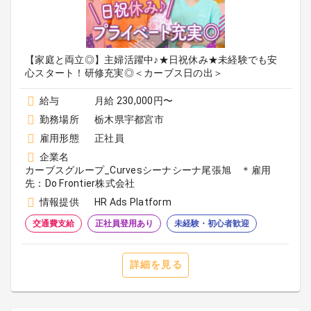
【家庭と両立◎】主婦活躍中♪★日祝休み★未経験でも安
心スタート！研修充実◎＜カーブス日の出＞
給与
月給 230,000円〜
勤務場所
栃木県宇都宮市
雇用形態
正社員
企業名
カーブスグループ_Curvesシーナシーナ尾張旭 ＊雇用
先：Do Frontier株式会社
情報提供
HR Ads Platform
交通費支給
正社員登用あり
未経験・初心者歓迎
詳細を見る