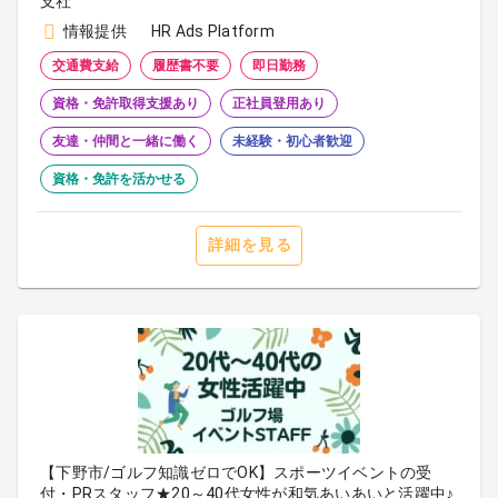
支社
情報提供
HR Ads Platform
交通費支給
履歴書不要
即日勤務
資格・免許取得支援あり
正社員登用あり
友達・仲間と一緒に働く
未経験・初心者歓迎
資格・免許を活かせる
詳細を見る
【下野市/ゴルフ知識ゼロでOK】スポーツイベントの受
付・PRスタッフ★20～40代女性が和気あいあいと活躍中♪