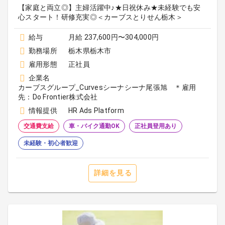
【家庭と両立◎】主婦活躍中♪★日祝休み★未経験でも安
心スタート！研修充実◎＜カーブスとりせん栃木＞
給与
月給 237,600円〜304,000円
勤務場所
栃木県栃木市
雇用形態
正社員
企業名
カーブスグループ_Curvesシーナシーナ尾張旭 ＊雇用
先：Do Frontier株式会社
情報提供
HR Ads Platform
交通費支給
車・バイク通勤OK
正社員登用あり
未経験・初心者歓迎
詳細を見る