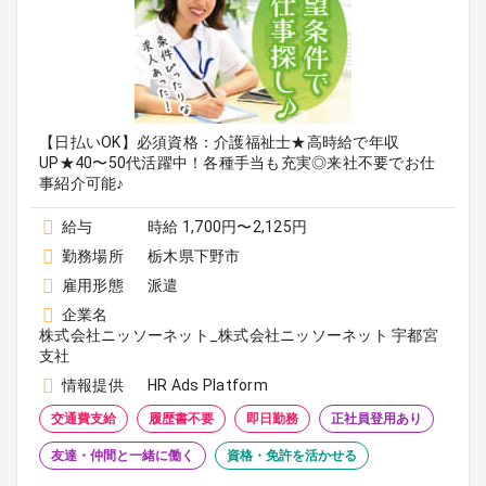
【日払いOK】必須資格：介護福祉士★高時給で年収
UP★40〜50代活躍中！各種手当も充実◎来社不要でお仕
事紹介可能♪
給与
時給 1,700円〜2,125円
勤務場所
栃木県下野市
雇用形態
派遣
企業名
株式会社ニッソーネット_株式会社ニッソーネット 宇都宮
支社
情報提供
HR Ads Platform
交通費支給
履歴書不要
即日勤務
正社員登用あり
友達・仲間と一緒に働く
資格・免許を活かせる