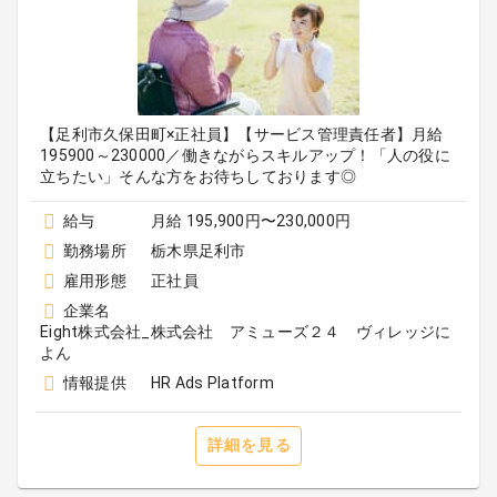
【足利市久保田町×正社員】【サービス管理責任者】月給
195900～230000／働きながらスキルアップ！「人の役に
立ちたい」そんな方をお待ちしております◎
給与
月給 195,900円〜230,000円
勤務場所
栃木県足利市
雇用形態
正社員
企業名
Eight株式会社_株式会社 アミューズ２４ ヴィレッジに
よん
情報提供
HR Ads Platform
詳細を見る