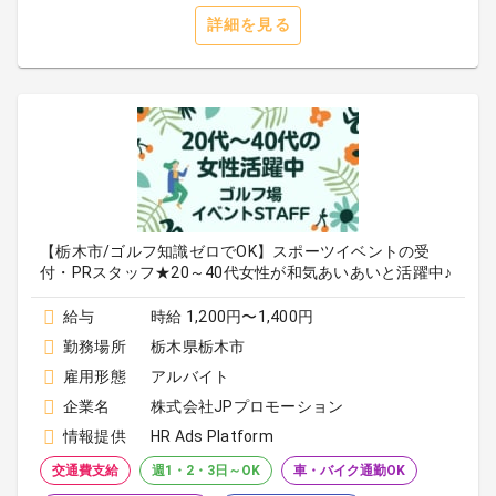
詳細を見る
【栃木市/ゴルフ知識ゼロでOK】スポーツイベントの受
付・PRスタッフ★20～40代女性が和気あいあいと活躍中♪
給与
時給 1,200円〜1,400円
勤務場所
栃木県栃木市
雇用形態
アルバイト
企業名
株式会社JPプロモーション
情報提供
HR Ads Platform
交通費支給
週1・2・3日～OK
車・バイク通勤OK