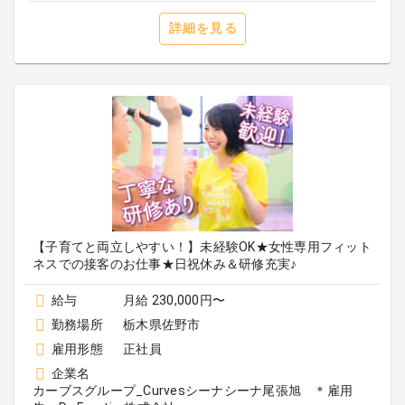
詳細を見る
【子育てと両立しやすい！】未経験OK★女性専用フィット
ネスでの接客のお仕事★日祝休み＆研修充実♪
給与
月給 230,000円〜
勤務場所
栃木県佐野市
雇用形態
正社員
企業名
カーブスグループ_Curvesシーナシーナ尾張旭 ＊雇用