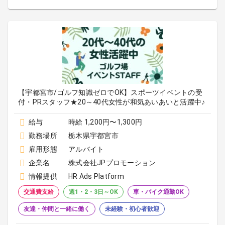
【宇都宮市/ゴルフ知識ゼロでOK】スポーツイベントの受
付・PRスタッフ★20～40代女性が和気あいあいと活躍中♪
給与
時給 1,200円〜1,300円
勤務場所
栃木県宇都宮市
雇用形態
アルバイト
企業名
株式会社JPプロモーション
情報提供
HR Ads Platform
交通費支給
週1・2・3日～OK
車・バイク通勤OK
友達・仲間と一緒に働く
未経験・初心者歓迎