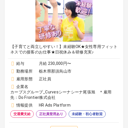
【子育てと両立しやすい！】未経験OK★女性専用フィット
ネスでの接客のお仕事★日祝休み＆研修充実♪
給与
月給 230,000円〜
勤務場所
栃木県那須烏山市
雇用形態
正社員
企業名
カーブスグループ_Curvesシーナシーナ尾張旭 ＊雇用
先：Do Frontier株式会社
情報提供
HR Ads Platform
交通費支給
正社員登用あり
未経験・初心者歓迎