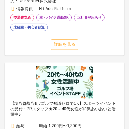
先：Do Frontier株式会社
情報提供
HR Ads Platform
交通費支給
車・バイク通勤OK
正社員登用あり
未経験・初心者歓迎
詳細を見る
【塩谷郡塩谷町/ゴルフ知識ゼロでOK】スポーツイベント
の受付・PRスタッフ★20～40代女性が和気あいあいと活
躍中♪
給与
時給 1,200円〜1,300円