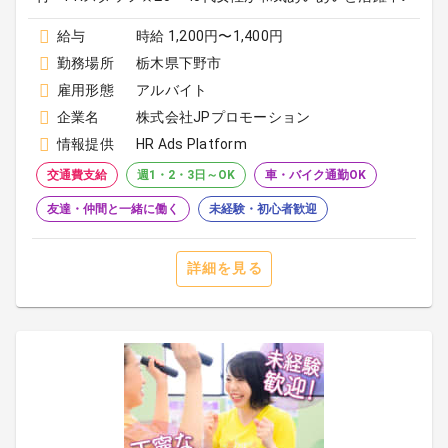
給与
時給 1,200円〜1,400円
勤務場所
栃木県下野市
雇用形態
アルバイト
企業名
株式会社JPプロモーション
情報提供
HR Ads Platform
交通費支給
週1・2・3日～OK
車・バイク通勤OK
友達・仲間と一緒に働く
未経験・初心者歓迎
詳細を見る