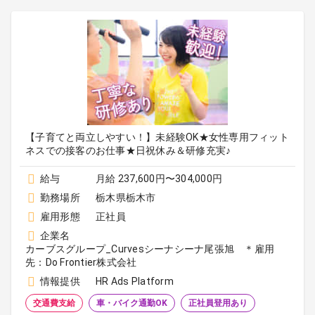
【子育てと両立しやすい！】未経験OK★女性専用フィット
ネスでの接客のお仕事★日祝休み＆研修充実♪
給与
月給 237,600円〜304,000円
勤務場所
栃木県栃木市
雇用形態
正社員
企業名
カーブスグループ_Curvesシーナシーナ尾張旭 ＊雇用
先：Do Frontier株式会社
情報提供
HR Ads Platform
交通費支給
車・バイク通勤OK
正社員登用あり