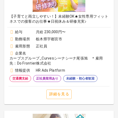
【子育てと両立しやすい！】未経験OK★女性専用フィット
ネスでの接客のお仕事★日祝休み＆研修充実♪
給与
月給 230,000円〜
勤務場所
栃木県宇都宮市
雇用形態
正社員
企業名
カーブスグループ_Curvesシーナシーナ尾張旭 ＊雇用
先：Do Frontier株式会社
情報提供
HR Ads Platform
交通費支給
正社員登用あり
未経験・初心者歓迎
詳細を見る