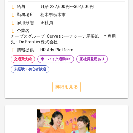
給与
月給 237,600円〜304,000円
勤務場所
栃木県栃木市
雇用形態
正社員
企業名
カーブスグループ_Curvesシーナシーナ尾張旭 ＊雇用
先：Do Frontier株式会社
情報提供
HR Ads Platform
交通費支給
車・バイク通勤OK
正社員登用あり
未経験・初心者歓迎
詳細を見る