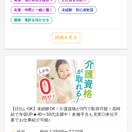
資格・免許取得支援あり
正社員登用あり
友達・仲間と一緒に働く
未経験・初心者歓迎
資格・免許を活かせる
詳細を見る
【日払いOK】未経験OK！介護資格が0円で取得可能！高時
給で年収UP★40〜50代活躍中！各種手当も充実◎来社不
要でお仕事紹介可能♪
給与
時給 1,350円〜2,125円