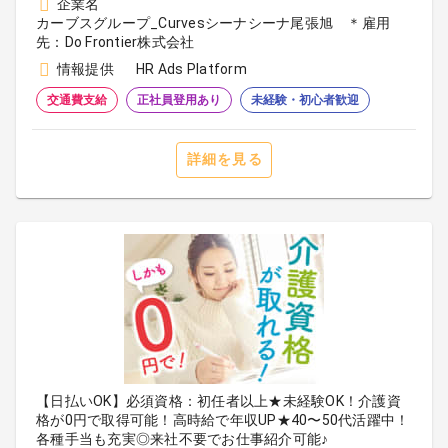
企業名
カーブスグループ_Curvesシーナシーナ尾張旭 ＊雇用
先：Do Frontier株式会社
情報提供
HR Ads Platform
交通費支給
正社員登用あり
未経験・初心者歓迎
詳細を見る
【日払いOK】必須資格：初任者以上★未経験OK！介護資
格が0円で取得可能！高時給で年収UP★40〜50代活躍中！
各種手当も充実◎来社不要でお仕事紹介可能♪