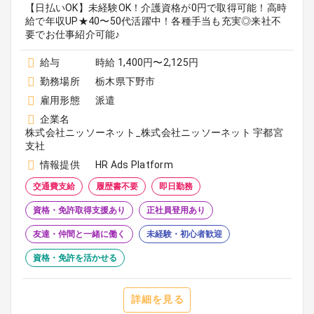
【日払いOK】未経験OK！介護資格が0円で取得可能！高時
給で年収UP★40〜50代活躍中！各種手当も充実◎来社不
要でお仕事紹介可能♪
給与
時給 1,400円〜2,125円
勤務場所
栃木県下野市
雇用形態
派遣
企業名
株式会社ニッソーネット_株式会社ニッソーネット 宇都宮
支社
情報提供
HR Ads Platform
交通費支給
履歴書不要
即日勤務
資格・免許取得支援あり
正社員登用あり
友達・仲間と一緒に働く
未経験・初心者歓迎
資格・免許を活かせる
詳細を見る