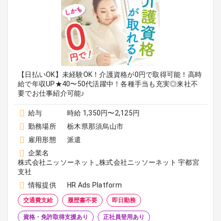
【日払いOK】未経験OK！介護資格が0円で取得可能！高時
給で年収UP★40〜50代活躍中！各種手当も充実◎来社不
要でお仕事紹介可能♪
給与
時給 1,350円〜2,125円
勤務場所
栃木県那須烏山市
雇用形態
派遣
企業名
株式会社ニッソーネット_株式会社ニッソーネット 宇都宮
支社
情報提供
HR Ads Platform
交通費支給
履歴書不要
即日勤務
資格・免許取得支援あり
正社員登用あり