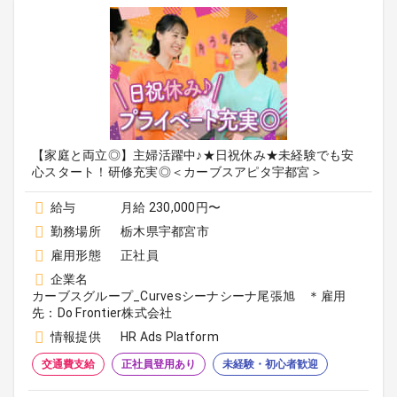
【家庭と両立◎】主婦活躍中♪★日祝休み★未経験でも安
心スタート！研修充実◎＜カーブスアピタ宇都宮＞
給与
月給 230,000円〜
勤務場所
栃木県宇都宮市
雇用形態
正社員
企業名
カーブスグループ_Curvesシーナシーナ尾張旭 ＊雇用
先：Do Frontier株式会社
情報提供
HR Ads Platform
交通費支給
正社員登用あり
未経験・初心者歓迎