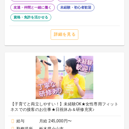
友達・仲間と一緒に働く
未経験・初心者歓迎
資格・免許を活かせる
詳細を見る
【子育てと両立しやすい！】未経験OK★女性専用フィット
ネスでの接客のお仕事★日祝休み＆研修充実♪
給与
月給 245,000円〜
勤務場所
栃木県小山市