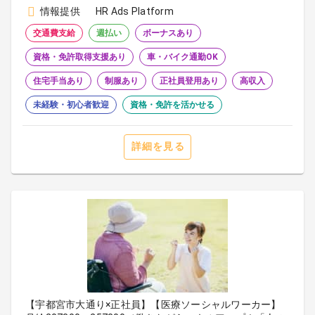
情報提供
HR Ads Platform
交通費支給
週払い
ボーナスあり
資格・免許取得支援あり
車・バイク通勤OK
住宅手当あり
制服あり
正社員登用あり
高収入
未経験・初心者歓迎
資格・免許を活かせる
詳細を見る
【宇都宮市大通り×正社員】【医療ソーシャルワーカー】