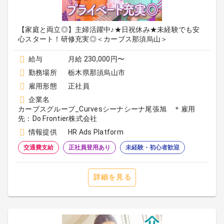
【家庭と両立◎】主婦活躍中♪★日祝休み★未経験でも安
心スタート！研修充実◎＜カーブス那須烏山＞
給与
月給 230,000円〜
勤務場所
栃木県那須烏山市
雇用形態
正社員
企業名
カーブスグループ_Curvesシーナシーナ尾張旭 ＊雇用
先：Do Frontier株式会社
情報提供
HR Ads Platform
交通費支給
正社員登用あり
未経験・初心者歓迎
詳細を見る