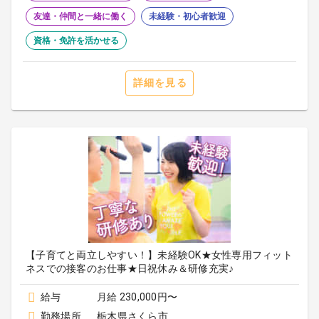
友達・仲間と一緒に働く
未経験・初心者歓迎
資格・免許を活かせる
詳細を見る
【子育てと両立しやすい！】未経験OK★女性専用フィット
ネスでの接客のお仕事★日祝休み＆研修充実♪
給与
月給 230,000円〜
勤務場所
栃木県さくら市