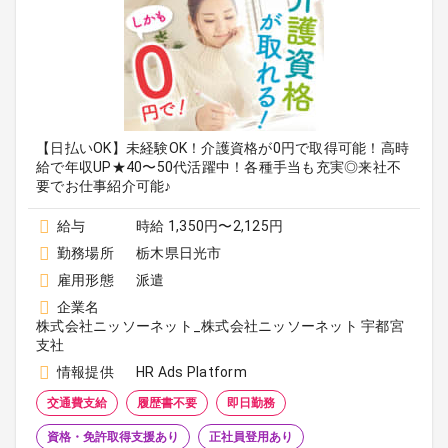
【日払いOK】未経験OK！介護資格が0円で取得可能！高時
給で年収UP★40〜50代活躍中！各種手当も充実◎来社不
要でお仕事紹介可能♪
給与
時給 1,350円〜2,125円
勤務場所
栃木県日光市
雇用形態
派遣
企業名
株式会社ニッソーネット_株式会社ニッソーネット 宇都宮
支社
情報提供
HR Ads Platform
交通費支給
履歴書不要
即日勤務
資格・免許取得支援あり
正社員登用あり