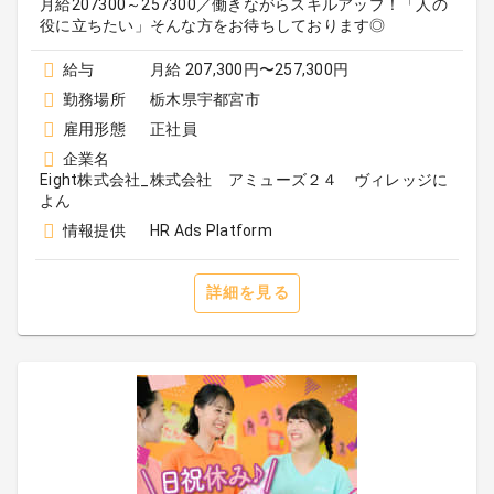
月給207300～257300／働きながらスキルアップ！「人の
役に立ちたい」そんな方をお待ちしております◎
給与
月給 207,300円〜257,300円
勤務場所
栃木県宇都宮市
雇用形態
正社員
企業名
Eight株式会社_株式会社 アミューズ２４ ヴィレッジに
よん
情報提供
HR Ads Platform
詳細を見る