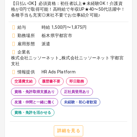
【日払いOK】必須資格：初任者以上★未経験OK！介護資
格が0円で取得可能！高時給で年収UP★40〜50代活躍中！
各種手当も充実◎来社不要でお仕事紹介可能♪
給与
時給 1,500円〜1,875円
勤務場所
栃木県宇都宮市
雇用形態
派遣
企業名
株式会社ニッソーネット_株式会社ニッソーネット 宇都宮
支社
情報提供
HR Ads Platform
交通費支給
履歴書不要
即日勤務
資格・免許取得支援あり
正社員登用あり
友達・仲間と一緒に働く
未経験・初心者歓迎
資格・免許を活かせる
詳細を見る