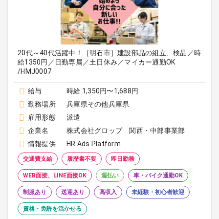
20代～40代活躍中！［明石市］建設部品の組立、検品／時
給1350円／日勤専属／土日休み／マイカー通勤OK
/HMJ0007
給与
時給 1,350円〜1,688円
勤務場所
兵庫県その他兵庫県
雇用形態
派遣
企業名
株式会社グロップ 関西・中部事業部
情報提供
HR Ads Platform
交通費支給
履歴書不要
即日勤務
WEB面接、LINE面接OK
週払い
車・バイク通勤OK
制服あり
送迎あり
高収入
未経験・初心者歓迎
資格・免許を活かせる