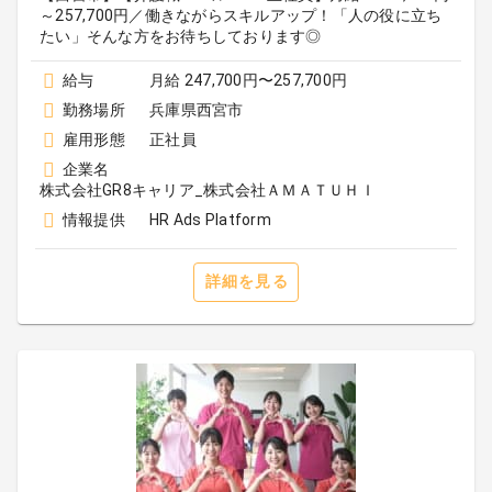
～257,700円／働きながらスキルアップ！「人の役に立ち
たい」そんな方をお待ちしております◎
給与
月給 247,700円〜257,700円
勤務場所
兵庫県西宮市
雇用形態
正社員
企業名
株式会社GR8キャリア_株式会社ＡＭＡＴＵＨＩ
情報提供
HR Ads Platform
詳細を見る