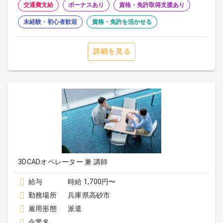
交通費支給
ボーナスあり
資格・免許取得支援あり
未経験・初心者歓迎
資格・免許を活かせる
詳細を見る
3DCADオペレーター 兼 講師
給与
時給 1,700円〜
勤務場所
兵庫県高砂市
雇用形態
派遣
企業名