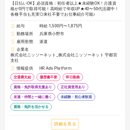
【日払いOK】必須資格：初任者以上★未経験OK！介護資
格が0円で取得可能！高時給で年収UP★40〜50代活躍中！
各種手当も充実◎来社不要でお仕事紹介可能♪
給与
時給 1,500円〜1,875円
勤務場所
兵庫県小野市
雇用形態
派遣
企業名
株式会社ニッソーネット_株式会社ニッソーネット 宇都宮
支社
情報提供
HR Ads Platform
交通費支給
履歴書不要
即日勤務
資格・免許取得支援あり
正社員登用あり
友達・仲間と一緒に働く
未経験・初心者歓迎
資格・免許を活かせる
詳細を見る