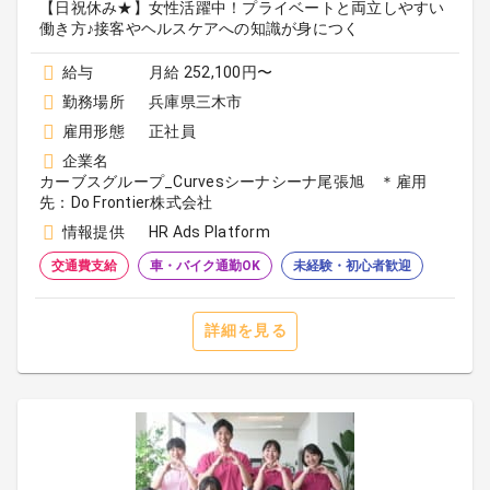
【日祝休み★】女性活躍中！プライベートと両立しやすい
働き方♪接客やヘルスケアへの知識が身につく
給与
月給 252,100円〜
勤務場所
兵庫県三木市
雇用形態
正社員
企業名
カーブスグループ_Curvesシーナシーナ尾張旭 ＊雇用
先：Do Frontier株式会社
情報提供
HR Ads Platform
交通費支給
車・バイク通勤OK
未経験・初心者歓迎
詳細を見る