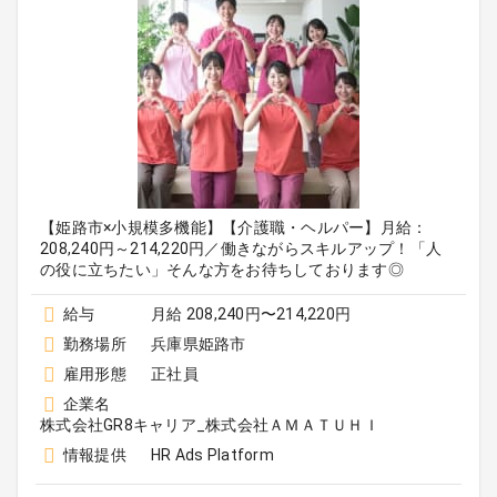
【姫路市×小規模多機能】【介護職・ヘルパー】月給：
208,240円～214,220円／働きながらスキルアップ！「人
の役に立ちたい」そんな方をお待ちしております◎
給与
月給 208,240円〜214,220円
勤務場所
兵庫県姫路市
雇用形態
正社員
企業名
株式会社GR8キャリア_株式会社ＡＭＡＴＵＨＩ
情報提供
HR Ads Platform